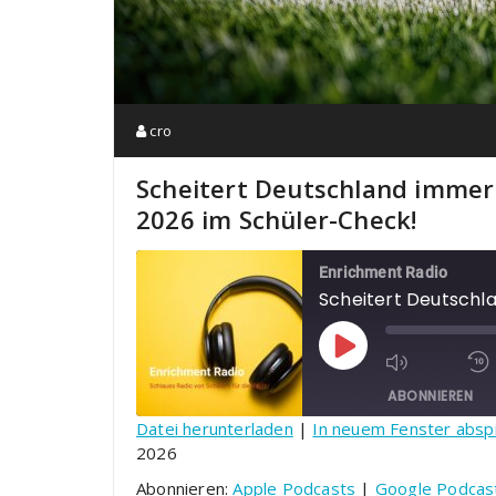
cro
Scheitert Deutschland immer 
2026 im Schüler-Check!
Enrichment Radio
Play Episode
ABONNIEREN
Datei herunterladen
|
In neuem Fenster absp
2026
TEILEN
Apple Podcasts
Google 
Abonnieren:
Apple Podcasts
|
Google Podcas
YouTube