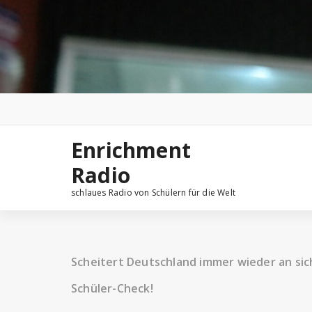
Zum
Inhalt
springen
Enrichment
Radio
schlaues Radio von Schülern für die Welt
Scheitert Deutschland immer wieder an sic
Schüler-Check!