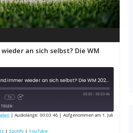
wieder an sich selbst? Die WM
Scheitert Deutschland immer wieder an sich selbst? Die WM 2026 im Schüler-Check!
00:00
/
00:03:46
1x
TEILEN
ielen
|
Audiolänge: 00:03:46
|
Aufgenommen am 1. Juli
Podcasts
Spotify
ts
|
Spotify
|
YouTube