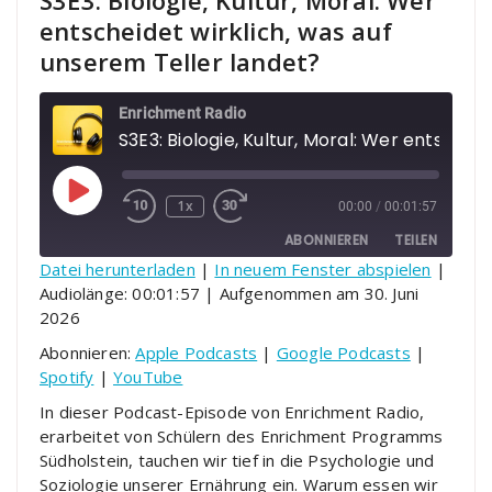
S3E3: Biologie, Kultur, Moral: Wer
entscheidet wirklich, was auf
unserem Teller landet?
Enrichment Radio
S3E3: Biolo
Play Episode
1x
00:00
/
00:01:57
ABONNIEREN
TEILEN
Datei herunterladen
|
In neuem Fenster abspielen
|
Audiolänge: 00:01:57
|
Aufgenommen am 30. Juni
TEILEN
Apple Podcasts
Google Podcasts
2026
Spotify
YouTube
LINK
Abonnieren:
Apple Podcasts
|
Google Podcasts
|
RSS FEED
Spotify
|
YouTube
EMBED
In dieser Podcast-Episode von Enrichment Radio,
erarbeitet von Schülern des Enrichment Programms
Südholstein, tauchen wir tief in die Psychologie und
Soziologie unserer Ernährung ein. Warum essen wir