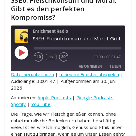
S3E6: Fleischkonsum und Moral:
Gibt es den perfekten
Kompromiss?
Enrichment Radio
S3E6: Fleischkonsum
Play Episode
1x
00:00
/
00:01:47
ABONNIEREN
TEILEN
Datei herunterladen
|
In neuem Fenster abspielen
|
Audiolänge: 00:01:47
|
Aufgenommen am 30. Juni
TEILEN
Apple Podcasts
Google Podcasts
2026
Spotify
YouTube
LINK
Abonnieren:
Apple Podcasts
|
Google Podcasts
|
RSS FEED
Spotify
|
YouTube
EMBED
Die Frage, wie wir Fleisch genießen können, ohne
dabei moralische Bedenken zu haben, beschäftigt
viele. Ist es wirklich möglich, Genuss und Ethik unter
einen Hut zu bringen, wenn es um unser Essen geht?