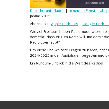
ABONNIEREN
Datei herunterladen
|
In neuem Fenster absp
Januar 2025
TEILEN
Apple Podcasts
Google 
Abonnieren:
Apple Podcasts
|
Google Podcas
YouTube
LINK
Wieviel Freiraum haben Radiomoderatoren eig
RSS FEED
bemerkt, dass er zum Radio will und damit die
EMBED
Radio überhaupt?
Um diese und weitere Fragen zu klären, haben
2024/2025 in den Audiohafen begeben und die
Ein Rundum-Einblick in die Welt des Radios.