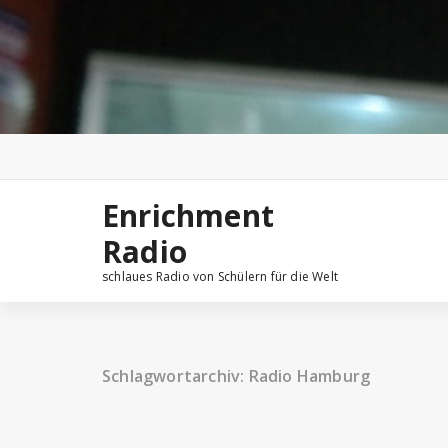
Zum
Inhalt
springen
Enrichment
Radio
schlaues Radio von Schülern für die Welt
Schlagwortarchiv: Radio Hamburg